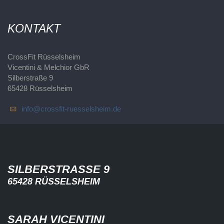
KONTAKT
CrossFit Rüsselsheim
Vicentini & Melchior GbR
Silberstraße 9
65428 Rüsselsheim
info@crossfit-ruesselsheim.de
SILBERSTRASSE 9
65428 RÜSSELSHEIM
SARAH VICENTINI